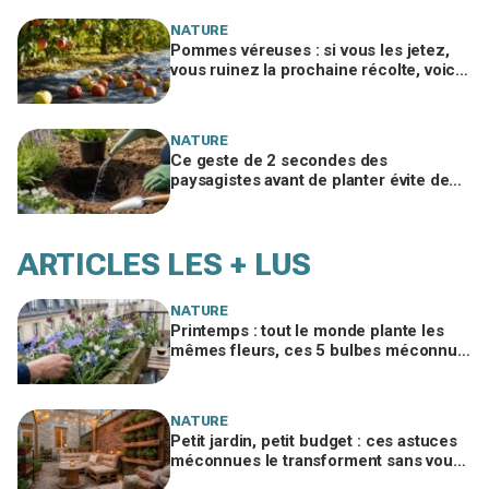
NATURE
Pommes véreuses : si vous les jetez,
vous ruinez la prochaine récolte, voici
le geste méconnu des arboriculteurs
NATURE
Ce geste de 2 secondes des
paysagistes avant de planter évite de
perdre la moitié de vos plantes au
jardin
ARTICLES LES + LUS
NATURE
Printemps : tout le monde plante les
mêmes fleurs, ces 5 bulbes méconnus
à planter in extremis vont changer votre
jardin
NATURE
Petit jardin, petit budget : ces astuces
méconnues le transforment sans vous
ruiner, à condition d’éviter cette erreur