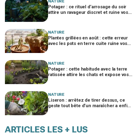
NATURE
Potager : ce rituel d’arrosage du soir
attire un ravageur discret et ruine vos
récoltes en quelques nuits
NATURE
Plantes grillées en août : cette erreur
avec les pots en terre cuite ruine vos
racines sans que vous le voyiez
NATURE
Potager : cette habitude avec la terre
ratissée attire les chats et expose vos
légumes à un risque invisible
NATURE
Liseron : arrêtez de tirer dessus, ce
geste tout bête d’un maraîcher a enfin
libéré mes massifs étouffés
ARTICLES LES + LUS