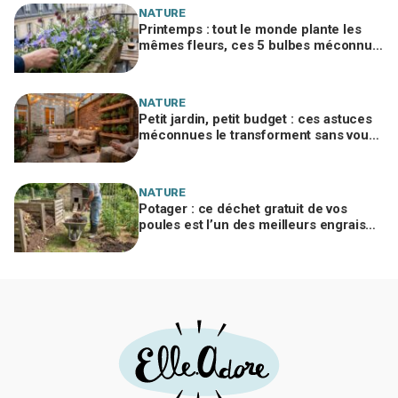
NATURE
Printemps : tout le monde plante les
mêmes fleurs, ces 5 bulbes méconnus
à planter in extremis vont changer votre
jardin
NATURE
Petit jardin, petit budget : ces astuces
méconnues le transforment sans vous
ruiner, à condition d’éviter cette erreur
NATURE
Potager : ce déchet gratuit de vos
poules est l’un des meilleurs engrais
naturels, mais mal utilisé il brûle vos
plantes