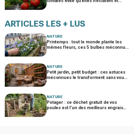
tomates évite qu’elles n’éclatent et
protège toute votre récolte du potager
ARTICLES LES + LUS
NATURE
Printemps : tout le monde plante les
mêmes fleurs, ces 5 bulbes méconnus
à planter in extremis vont changer votre
jardin
NATURE
Petit jardin, petit budget : ces astuces
méconnues le transforment sans vous
ruiner, à condition d’éviter cette erreur
NATURE
Potager : ce déchet gratuit de vos
poules est l’un des meilleurs engrais
naturels, mais mal utilisé il brûle vos
plantes