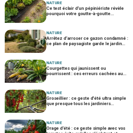
NATURE
Ce test éclair d’un pépiniériste révèle
pourquoi votre goutte-à-goutte
n’arrose jamais le fond du potager
NATURE
Arrêtez d’arroser ce gazon condamné :
ce plan de paysagiste garde le jardin
vert et jusqu’à 70 % d’eau en moins
NATURE
Courgettes qui jaunissent ou
pourrissent : ces erreurs cachées au
potager à corriger vite pour sauver vos
récoltes
NATURE
Groseillier : ce geste d'été ultra simple
que presque tous les jardiniers
oublient et qui décuple la récolte
NATURE
Orage d’été : ce geste simple avec vos