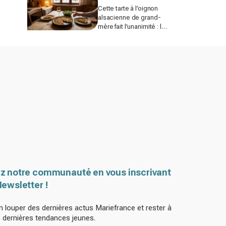
Cette tarte à l’oignon
alsacienne de grand-
mère fait l’unanimité : le
détail à ne surtout pas
bâcler cet hiver
z notre communauté en vous inscrivant
Newsletter !
n louper des dernières actus Mariefrance et rester à
s dernières tendances jeunes.