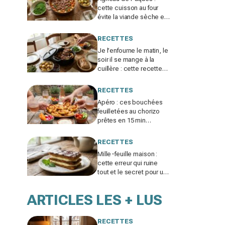
cette cuisson au four
évite la viande sèche et
la rend si fondante qu'on
la mange à la cuillère
RECETTES
Je l’enfourne le matin, le
soir il se mange à la
cuillère : cette recette
d’agneau de Pâques va
vous obséder
RECETTES
Apéro : ces bouchées
feuilletées au chorizo
prêtes en 15 min
disparaissent dès
qu’elles sortent du four
RECETTES
Mille-feuille maison :
cette erreur qui ruine
tout et le secret pour un
dessert enfin
croustillant, crémeux et
ARTICLES LES + LUS
fondant
RECETTES