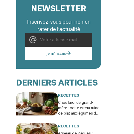
NEWSLETTER
Inscrivez-vous pour ne rien
rater de l’actualité
je m'inscris
DERNIERS ARTICLES
RECETTES
Chou farci de grand-
mère : cette erreur ruine
ce plat aux légumes du
jardin, ne la refaites plus
cet hiver
RECETTES
Agneau de Pâques :