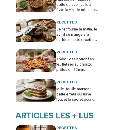
cette cuisson au four
évite la viande sèche et
la rend si fondante qu'on
la mange à la cuillère
RECETTES
Je l’enfourne le matin, le
soir il se mange à la
cuillère : cette recette
d’agneau de Pâques va
vous obséder
RECETTES
Apéro : ces bouchées
feuilletées au chorizo
prêtes en 15 min
disparaissent dès
qu’elles sortent du four
RECETTES
Mille-feuille maison :
cette erreur qui ruine
tout et le secret pour un
dessert enfin
croustillant, crémeux et
ARTICLES LES + LUS
fondant
RECETTES