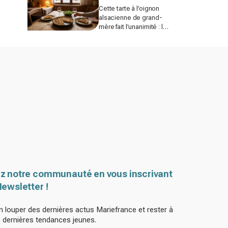
Cette tarte à l’oignon
alsacienne de grand-
mère fait l’unanimité : le
détail à ne surtout pas
bâcler cet hiver
z notre communauté en vous inscrivant
Newsletter !
n louper des dernières actus Mariefrance et rester à
s dernières tendances jeunes.