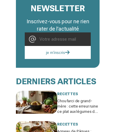
NEWSLETTER
Inscrivez-vous pour ne rien
rater de l’actualité
je m'inscris
DERNIERS ARTICLES
RECETTES
Chou farci de grand-
mère : cette erreur ruine
ce plat aux légumes du
jardin, ne la refaites plus
cet hiver
RECETTES
Agneau de Pâques :