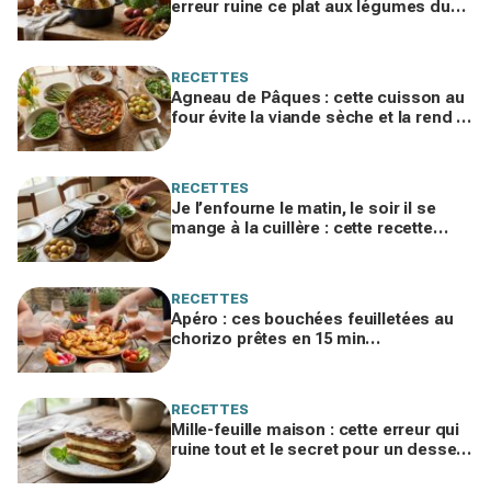
erreur ruine ce plat aux légumes du
jardin, ne la refaites plus cet hiver
RECETTES
Agneau de Pâques : cette cuisson au
four évite la viande sèche et la rend si
fondante qu'on la mange à la cuillère
RECETTES
Je l’enfourne le matin, le soir il se
mange à la cuillère : cette recette
d’agneau de Pâques va vous obséder
RECETTES
Apéro : ces bouchées feuilletées au
chorizo prêtes en 15 min
disparaissent dès qu’elles sortent du
four
RECETTES
Mille-feuille maison : cette erreur qui
ruine tout et le secret pour un dessert
enfin croustillant, crémeux et fondant