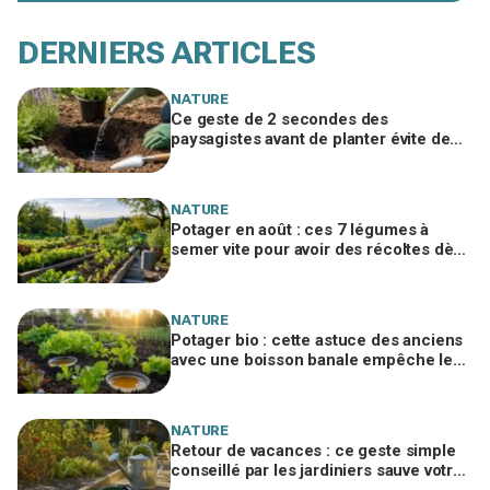
DERNIERS ARTICLES
NATURE
Ce geste de 2 secondes des
paysagistes avant de planter évite de
perdre la moitié de vos plantes au
jardin
NATURE
Potager en août : ces 7 légumes à
semer vite pour avoir des récoltes dès
l’automne au lieu d’un jardin vide
NATURE
Potager bio : cette astuce des anciens
avec une boisson banale empêche les
limaces de ruiner vos jeunes plants
NATURE
Retour de vacances : ce geste simple
conseillé par les jardiniers sauve votre
potager desséché