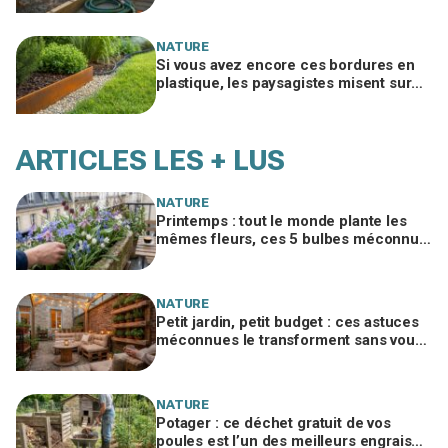
NATURE
Si vous avez encore ces bordures en
plastique, les paysagistes misent sur
ce métal des wagons qui tient 10 ans
ARTICLES LES + LUS
NATURE
Printemps : tout le monde plante les
mêmes fleurs, ces 5 bulbes méconnus
à planter in extremis vont changer votre
jardin
NATURE
Petit jardin, petit budget : ces astuces
méconnues le transforment sans vous
ruiner, à condition d’éviter cette erreur
NATURE
Potager : ce déchet gratuit de vos
poules est l’un des meilleurs engrais