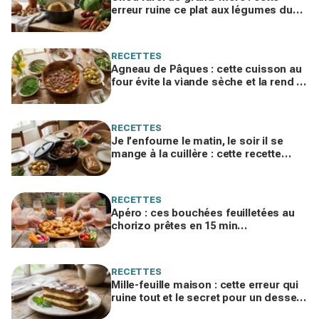
erreur ruine ce plat aux légumes du
jardin, ne la refaites plus cet hiver
RECETTES
Agneau de Pâques : cette cuisson au
four évite la viande sèche et la rend si
fondante qu'on la mange à la cuillère
RECETTES
Je l’enfourne le matin, le soir il se
mange à la cuillère : cette recette
d’agneau de Pâques va vous obséder
RECETTES
Apéro : ces bouchées feuilletées au
chorizo prêtes en 15 min
disparaissent dès qu’elles sortent du
four
RECETTES
Mille-feuille maison : cette erreur qui
ruine tout et le secret pour un dessert
enfin croustillant, crémeux et fondant