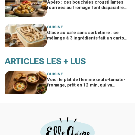
Apéro : ces bouchées croustillantes
fourrées au fromage font disparaître
les chips, à tester vite
CUISINE
Glace au café sans sorbetière : ce
mélange à 3 ingrédients fait un carton,
sauf si vous faites cette erreur
ARTICLES LES + LUS
CUISINE
Voici le plat de flemme œufs-tomate-
fromage, prêt en 12 min, qui va
remplacer vos pâtes au beurre