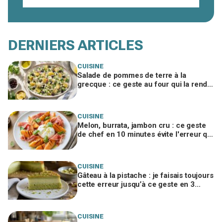
DERNIERS ARTICLES
CUISINE
Salade de pommes de terre à la
grecque : ce geste au four qui la rend
irrésistible et fait exploser les
demandes de rab
CUISINE
Melon, burrata, jambon cru : ce geste
de chef en 10 minutes évite l'erreur qui
gâche tout et en fait un plat de resto
CUISINE
Gâteau à la pistache : je faisais toujours
cette erreur jusqu’à ce geste en 3
temps qui change tout
CUISINE