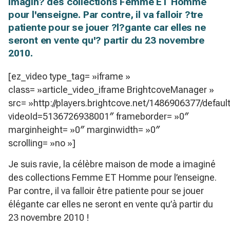
imagin? des collections Femme ET Homme
pour l'enseigne. Par contre, il va falloir ?tre
patiente pour se jouer ?l?gante car elles ne
seront en vente qu'? partir du 23 novembre
2010.
[ez_video type_tag= »iframe »
class= »article_video_iframe BrightcoveManager »
src= »http://players.brightcove.net/1486906377/defaul
videoId=5136726938001″ frameborder= »0″
marginheight= »0″ marginwidth= »0″
scrolling= »no »]
Je suis ravie, la célèbre maison de mode a imaginé
des collections Femme ET Homme pour l’enseigne.
Par contre, il va falloir être patiente pour se jouer
élégante car elles ne seront en vente qu’à partir du
23 novembre 2010 !