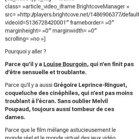
class= »article_video_iframe BrightcoveManager »
src= »http://players.brightcove.net/1486906377/defaul
videoId=5136728420001″ frameborder= »0″
marginheight= »0″ marginwidth= »0″
scrolling= »no »]
Pourquoi y aller ?
Parce qu’il y a
Louise Bourgoin
, qui n’en finit pas
d’être sensuelle et troublante.
Parce qu’il y a aussi
Grégoire Leprince-Ringuet,
coqueluche des cinéphiles, qui n’est pas moins
troublant à l’écran. Sans oublier Melvil
Poupaud, toujours aussi tombeur de ces
dames.
Parce que le film mélange astucieusement le
monde réel et le monde virtuel des jeux vidéo.