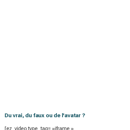
Du vrai, du faux ou de l'avatar ?
[ez_video type_tag= »iframe »