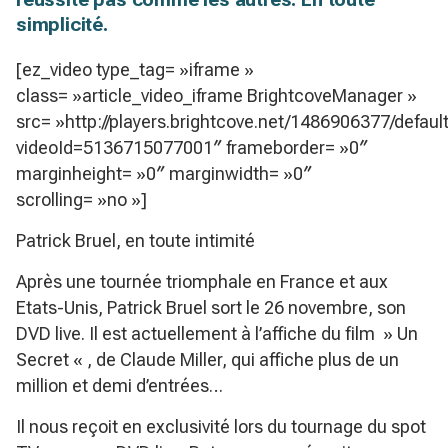
simplicité.
[ez_video type_tag= »iframe »
class= »article_video_iframe BrightcoveManager »
src= »http://players.brightcove.net/1486906377/defaul
videoId=5136715077001″ frameborder= »0″
marginheight= »0″ marginwidth= »0″
scrolling= »no »]
Patrick Bruel, en toute intimité
Après une tournée triomphale en France et aux
Etats-Unis, Patrick Bruel sort le 26 novembre, son
DVD live. Il est actuellement à l’affiche du film » Un
Secret « , de Claude Miller, qui affiche plus de un
million et demi d’entrées…
Il nous reçoit en exclusivité lors du tournage du spot