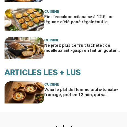
CUISINE
Fini l’escalope milanaise à 12 € : ce
légume d’été pané régale tout le
monde pour moins de 1 € au four
CUISINE
Ne jetez plus ce fruit tacheté : ce
moelleux anti-gaspi en fait un goûter
fondant qui bluffe toute la famille
ARTICLES LES + LUS
CUISINE
Voici le plat de flemme œufs-tomate-
fromage, prêt en 12 min, qui va
remplacer vos pâtes au beurre