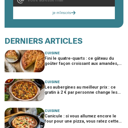
je m'inscris
DERNIERS ARTICLES
CUISINE
Fini le quatre-quarts : ce gâteau du
goûter façon croissant aux amandes,
sans pâte levée, disparaît en 2 jours
CUISINE
Les aubergines au meilleur prix : ce
gratin à 2 € par personne change les
dîners de fin d’été de toute la famille
CUISINE
Canicule : si vous allumez encore le
four pour une pizza, vous ratez cette
méthode à la poêle ultra croustillante