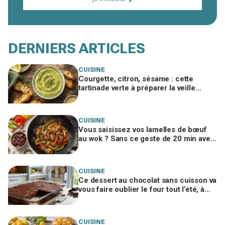
DERNIERS ARTICLES
CUISINE
Courgette, citron, sésame : cette
tartinade verte à préparer la veille
cartonne à l’apéro si vous évitez ce
geste
CUISINE
Vous saisissez vos lamelles de bœuf
au wok ? Sans ce geste de 20 min avec
un ingrédient banal, elles resteront
dures
CUISINE
Ce dessert au chocolat sans cuisson va
vous faire oublier le four tout l’été, à
condition de ne pas bâcler cette étape
CUISINE