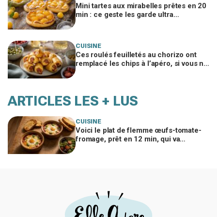
Mini tartes aux mirabelles prêtes en 20
min : ce geste les garde ultra
croustillantes et tout le monde veut la
recette
CUISINE
Ces roulés feuilletés au chorizo ont
remplacé les chips à l’apéro, si vous ne
ratez pas ce geste clé
ARTICLES LES + LUS
CUISINE
Voici le plat de flemme œufs-tomate-
fromage, prêt en 12 min, qui va
remplacer vos pâtes au beurre