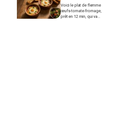
Voici le plat de flemme
œufs-tomate-fromage,
prêt en 12 min, qui va
remplacer vos pâtes au
beurre