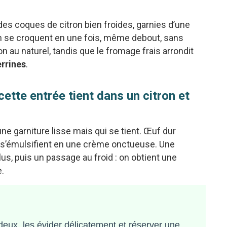
 des coques de citron bien froides, garnies d’une
n se croquent en une fois, même debout, sans
hon au naturel, tandis que le fromage frais arrondit
errines
.
cette entrée tient dans un citron et
une garniture lisse mais qui se tient. Œuf dur
s s’émulsifient en une crème onctueuse. Une
plus, puis un passage au froid : on obtient une
e.
deux, les évider délicatement et réserver une