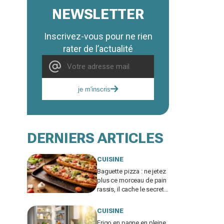
NEWSLETTER
Inscrivez-vous pour ne rien
rater de l’actualité
je m'inscris
DERNIERS ARTICLES
CUISINE
Baguette pizza : ne jetez
plus ce morceau de pain
rassis, il cache le secret
d'une base ultra
croustillante
CUISINE
Frigo en panne en pleine