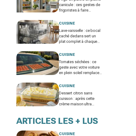
canicule : ces gestes de
frigoristes à faire
absolument dans les 4 h
(et celui à bannir)
CUISINE
Lave-vaisselle : ce bocal
caché dedans sert un
plat complet à chaque
lavage si vous évitez
cette erreur
CUISINE
Tomates séchées : ce
geste avec votre voiture
en plein soleil remplace
un déshydrateur, sauf si
vous faites cette erreur
CUISINE
Dessert citron sans
cuisson : après cette
crème maison ultra
fondante, je n’achète
plus jamais de pudding
ARTICLES LES + LUS
en sachet
CUISINE