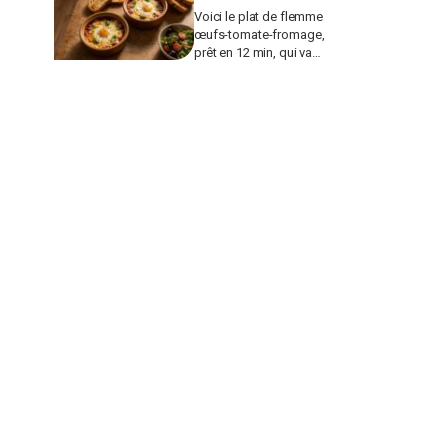
Voici le plat de flemme
œufs-tomate-fromage,
prêt en 12 min, qui va
remplacer vos pâtes au
beurre