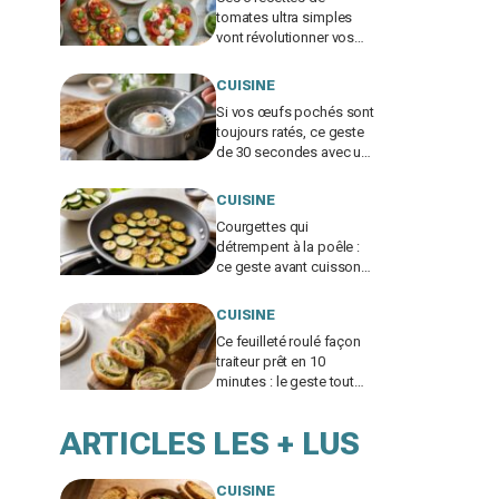
tomates ultra simples
vont révolutionner vos
repas d’été, ne passez
pas à côté
CUISINE
Si vos œufs pochés sont
toujours ratés, ce geste
de 30 secondes avec un
ustensile banal remplace
le vortex
CUISINE
Courgettes qui
détrempent à la poêle :
ce geste avant cuisson
évite la catastrophe et
donne une croûte dorée
CUISINE
Ce feuilleté roulé façon
traiteur prêt en 10
minutes : le geste tout
bête pour bluffer vos
invités à l’apéro
ARTICLES LES + LUS
CUISINE