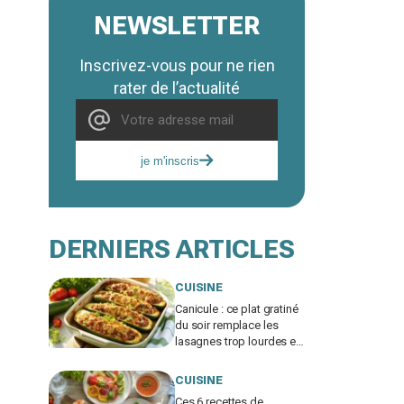
NEWSLETTER
Inscrivez-vous pour ne rien
rater de l’actualité
je m'inscris
DERNIERS ARTICLES
CUISINE
Canicule : ce plat gratiné
du soir remplace les
lasagnes trop lourdes et
passe même quand
personne n'a faim
CUISINE
Ces 6 recettes de