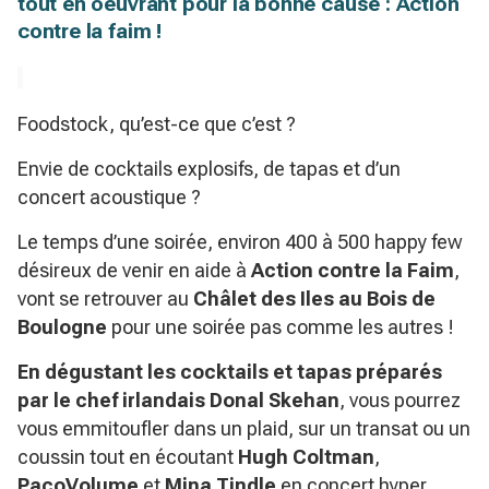
tout en oeuvrant pour la bonne cause : Action
contre la faim !
Foodstock, qu’est-ce que c’est ?
Envie de cocktails explosifs, de tapas et d’un
concert acoustique ?
Le temps d’une soirée, environ 400 à 500 happy few
désireux de venir en aide à
Action contre la Faim
,
vont se retrouver au
Châlet des Iles au Bois de
Boulogne
pour une soirée pas comme les autres !
En dégustant les cocktails et tapas préparés
par le chef irlandais
Donal Skehan
, vous pourrez
vous emmitoufler dans un plaid, sur un transat ou un
coussin tout en écoutant
Hugh Coltman
,
PacoVolume
et
Mina Tindle
en concert hyper