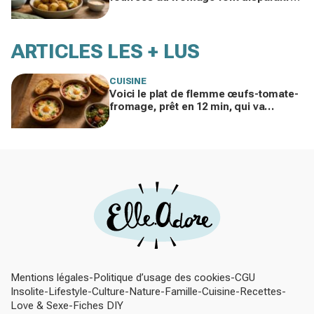
les chips, à tester vite
ARTICLES LES + LUS
CUISINE
Voici le plat de flemme œufs-tomate-
fromage, prêt en 12 min, qui va
remplacer vos pâtes au beurre
Mentions légales
Politique d’usage des cookies
CGU
Insolite
Lifestyle
Culture
Nature
Famille
Cuisine
Recettes
Love & Sexe
Fiches DIY