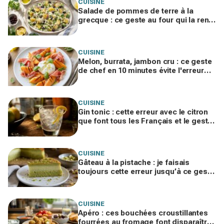
CUISINE
Salade de pommes de terre à la
grecque : ce geste au four qui la rend
irrésistible et fait exploser les
demandes de rab
CUISINE
Melon, burrata, jambon cru : ce geste
de chef en 10 minutes évite l'erreur
qui gâche tout et en fait un plat de
resto
CUISINE
Gin tonic : cette erreur avec le citron
que font tous les Français et le geste
de barman qui change tout
CUISINE
Gâteau à la pistache : je faisais
toujours cette erreur jusqu’à ce geste
en 3 temps qui change tout
CUISINE
Apéro : ces bouchées croustillantes
fourrées au fromage font disparaître