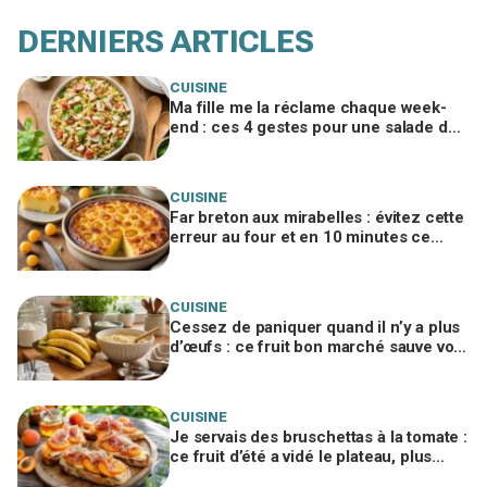
DERNIERS ARTICLES
CUISINE
Ma fille me la réclame chaque week-
end : ces 4 gestes pour une salade de
pâtes poulet-parmesan inratable
CUISINE
Far breton aux mirabelles : évitez cette
erreur au four et en 10 minutes ce
dessert disparaît toujours
CUISINE
Cessez de paniquer quand il n’y a plus
d’œufs : ce fruit bon marché sauve vos
gâteaux si vous l’utilisez ainsi
CUISINE
Je servais des bruschettas à la tomate :
ce fruit d’été a vidé le plateau, plus
personne ne voulait du reste de l’apéro