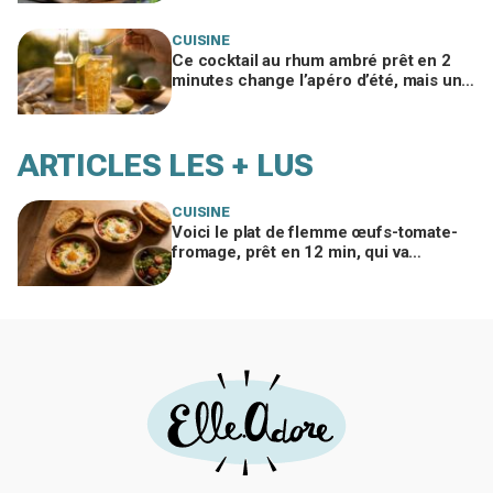
CUISINE
Ce cocktail au rhum ambré prêt en 2
minutes change l’apéro d’été, mais un
geste interdit peut tout gâcher
ARTICLES LES + LUS
CUISINE
Voici le plat de flemme œufs-tomate-
fromage, prêt en 12 min, qui va
remplacer vos pâtes au beurre