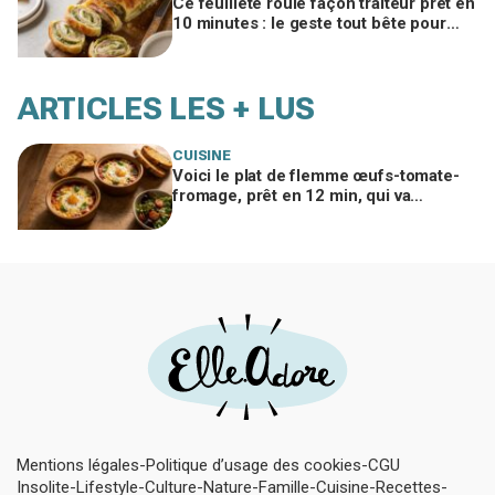
Ce feuilleté roulé façon traiteur prêt en
10 minutes : le geste tout bête pour
bluffer vos invités à l’apéro
ARTICLES LES + LUS
CUISINE
Voici le plat de flemme œufs-tomate-
fromage, prêt en 12 min, qui va
remplacer vos pâtes au beurre
Mentions légales
Politique d’usage des cookies
CGU
Insolite
Lifestyle
Culture
Nature
Famille
Cuisine
Recettes