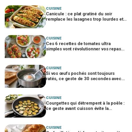
CUISINE
Canicule : ce plat gratiné du soir
remplace les lasagnes trop lourdes et
passe même quand personne n'a faim
CUISINE
Ces 6 recettes de tomates ultra
simples vont révolutionner vos repas
d’été, ne passez pas à côté
CUISINE
Si vos œufs pochés sont toujours
ratés, ce geste de 30 secondes avec
un ustensile banal remplace le vortex
CUISINE
Courgettes qui détrempent à la poêle :
ce geste avant cuisson évite la
catastrophe et donne une croûte dorée
CUISINE