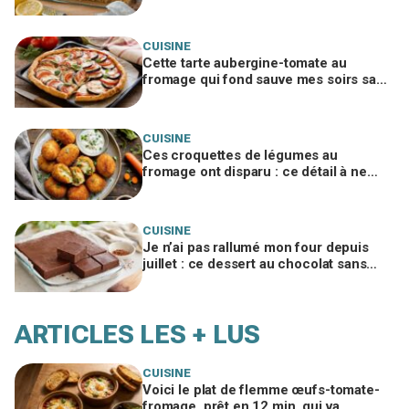
n’achète plus jamais de pudding en
sachet
CUISINE
Cette tarte aubergine-tomate au
fromage qui fond sauve mes soirs sans
idée (si vous évitez ce geste qui la
ruine)
CUISINE
Ces croquettes de légumes au
fromage ont disparu : ce détail à ne
surtout pas zapper pour éviter celles
gorgées d’huile
CUISINE
Je n’ai pas rallumé mon four depuis
juillet : ce dessert au chocolat sans
cuisson a sauvé tous mes desserts
d’été
ARTICLES LES + LUS
CUISINE
Voici le plat de flemme œufs-tomate-
fromage, prêt en 12 min, qui va