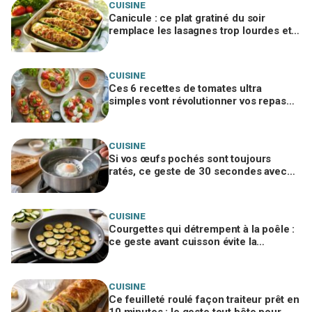
CUISINE
Canicule : ce plat gratiné du soir
remplace les lasagnes trop lourdes et
passe même quand personne n'a faim
CUISINE
Ces 6 recettes de tomates ultra
simples vont révolutionner vos repas
d’été, ne passez pas à côté
CUISINE
Si vos œufs pochés sont toujours
ratés, ce geste de 30 secondes avec
un ustensile banal remplace le vortex
CUISINE
Courgettes qui détrempent à la poêle :
ce geste avant cuisson évite la
catastrophe et donne une croûte dorée
CUISINE
Ce feuilleté roulé façon traiteur prêt en
10 minutes : le geste tout bête pour