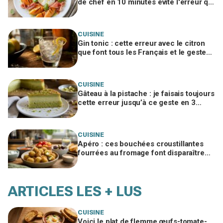
de chef en 10 minutes évite l'erreur qui
gâche tout et en fait un plat de resto
CUISINE
Gin tonic : cette erreur avec le citron
que font tous les Français et le geste
de barman qui change tout
CUISINE
Gâteau à la pistache : je faisais toujours
cette erreur jusqu’à ce geste en 3
temps qui change tout
CUISINE
Apéro : ces bouchées croustillantes
fourrées au fromage font disparaître
les chips, à tester vite
ARTICLES LES + LUS
CUISINE
Voici le plat de flemme œufs-tomate-