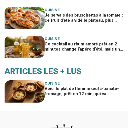
CUISINE
Je servais des bruschettas à la tomate :
ce fruit d’été a vidé le plateau, plus
personne ne voulait du reste de l’apéro
CUISINE
Ce cocktail au rhum ambré prêt en 2
minutes change l’apéro d’été, mais un
geste interdit peut tout gâcher
ARTICLES LES + LUS
CUISINE
Voici le plat de flemme œufs-tomate-
fromage, prêt en 12 min, qui va
remplacer vos pâtes au beurre