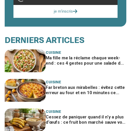
je m'inscris
DERNIERS ARTICLES
CUISINE
Ma fille me la réclame chaque week-
end : ces 4 gestes pour une salade de
pâtes poulet-parmesan inratable
CUISINE
Far breton aux mirabelles : évitez cette
erreur au four et en 10 minutes ce
dessert disparaît toujours
CUISINE
Cessez de paniquer quand il n’y a plus
d’œufs : ce fruit bon marché sauve vos
gâteaux si vous l’utilisez ainsi