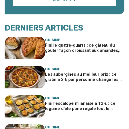
DERNIERS ARTICLES
CUISINE
Fini le quatre-quarts : ce gâteau du
goûter façon croissant aux amandes,
sans pâte levée, disparaît en 2 jours
CUISINE
Les aubergines au meilleur prix : ce
gratin à 2 € par personne change les
dîners de fin d’été de toute la famille
CUISINE
Fini l’escalope milanaise à 12 € : ce
légume d’été pané régale tout le
monde pour moins de 1 € au four
CUISINE