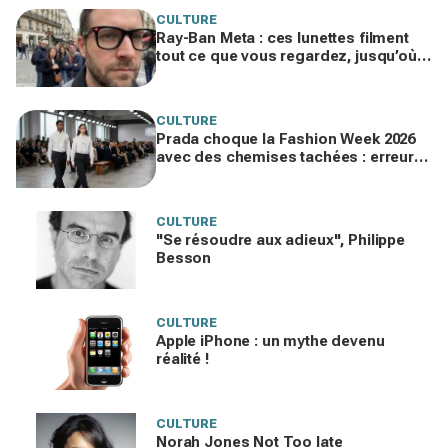
CULTURE
Ray-Ban Meta : ces lunettes filment
tout ce que vous regardez, jusqu’où
ira cette atteinte à la vie privée ?
CULTURE
Prada choque la Fashion Week 2026
avec des chemises tachées : erreur
impardonnable ou manifeste assumé
?
CULTURE
"Se résoudre aux adieux", Philippe
Besson
CULTURE
Apple iPhone : un mythe devenu
réalité !
CULTURE
Norah Jones Not Too late