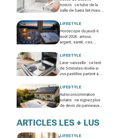
noircis : ce tube de la
salle de bains fait mieux
que tous vos produits
spéciaux payés cher
LIFESTYLE
Horoscope du jeudi 6
août 2026 : amour,
argent, santé, ces
signes jouent gros
aujourd’hui sans le savoir
LIFESTYLE
Lave-vaisselle : ce test
de 5 minutes révèle si
vos pastilles partent à
l’égout et font exploser
la facture
LIFESTYLE
Autoconsommation
solaire : ne signez plus
de devis de panneaux
sans vérifier cette erreur
qui ruine vos économies
ARTICLES LES + LUS
LIFESTYLE