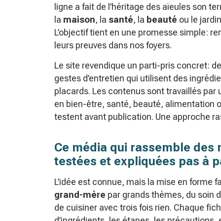
ligne a fait de l’héritage des aïeules son ter
la
maison
, la
santé
, la
beauté
ou le jardi
L’objectif tient en une promesse simple: re
leurs preuves dans nos foyers.
Le site revendique un parti-pris concret: d
gestes d’entretien qui utilisent des ingrédi
placards. Les contenus sont travaillés par 
en bien-être, santé, beauté, alimentation ou
testent avant publication. Une approche ras
Ce média qui rassemble des m
testées et expliquées pas à 
L’idée est connue, mais la mise en forme fai
grand-mère
par grands thèmes, du soin du
de cuisiner avec trois fois rien. Chaque fich
d’ingrédients, les étapes, les précautions, 