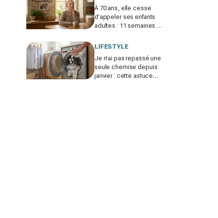
À 70 ans, elle cesse
d’appeler ses enfants
adultes : 11 semaines de
silence et une leçon
brutale sur les familles
LIFESTYLE
modernes
Je n’ai pas repassé une
seule chemise depuis
janvier : cette astuce
avec le sèche-linge
tient en 15 minutes