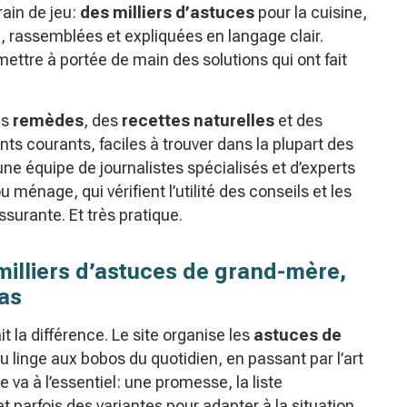
rain de jeu:
des milliers d’astuces
pour la cuisine,
n, rassemblées et expliquées en langage clair.
mettre à portée de main des solutions qui ont fait
es
remèdes
, des
recettes naturelles
et des
ents courants, faciles à trouver dans la plupart des
une équipe de journalistes spécialisés et d’experts
 ménage, qui vérifient l’utilité des conseils et les
surante. Et très pratique.
illiers d’astuces de grand-mère,
pas
t la différence. Le site organise les
astuces de
 linge aux bobos du quotidien, en passant par l’art
e va à l’essentiel: une promesse, la liste
et parfois des variantes pour adapter à la situation