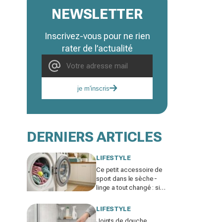
NEWSLETTER
Inscrivez-vous pour ne rien
rater de l’actualité
je m'inscris
DERNIERS ARTICLES
LIFESTYLE
Ce petit accessoire de
sport dans le sèche-
linge a tout changé : si
vos serviettes sèchent
mal, vous ratez ce geste
LIFESTYLE
Joints de douche