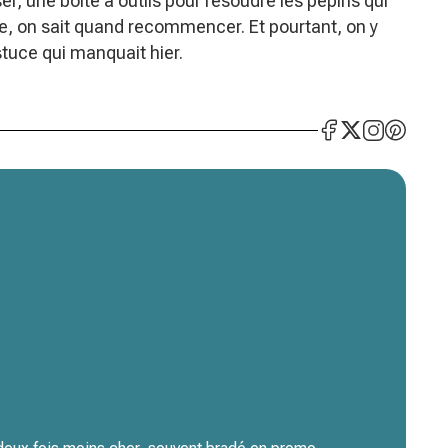
er, une boîte à outils pour résoudre les pépins qui
aire, on sait quand recommencer. Et pourtant, on y
astuce qui manquait hier.