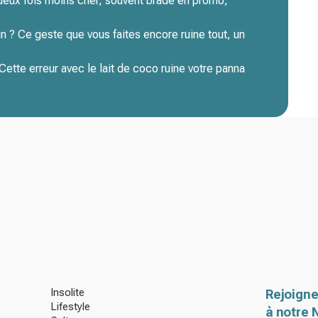
 deux fois moins cher, souvent bradé en promo,
in ? Ce geste que vous faites encore ruine tout, un
ette erreur avec le lait de coco ruine votre panna
Insolite
Rejoigne
Lifestyle
à notre 