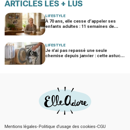
ARTICLES LES + LUS
LIFESTYLE
À 70 ans, elle cesse d’appeler ses
enfants adultes : 11 semaines de
silence et une leçon brutale sur les
familles modernes
LIFESTYLE
Je n’ai pas repassé une seule
chemise depuis janvier : cette astuce
avec le sèche-linge tient en 15
minutes
Mentions légales
Politique d’usage des cookies
CGU