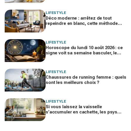
LIFESTYLE
Déco moderne : arrêtez de tout
repeindre en blanc, cette méthode
rajeunit votre intérieur sans gros
travaux
LIFESTYLE
Horoscope du lundi 10 août 2026 : ce
signe voit sa semaine basculer, le
vôtre fait-il partie des chanceux ?
LIFESTYLE
Chaussures de running femme : quels
sont les meilleurs choix ?
LIFESTYLE
Si vous laissez la vaisselle
s’accumuler en cachette, les psys
mettent en garde sur ce que ça révèle
de vous