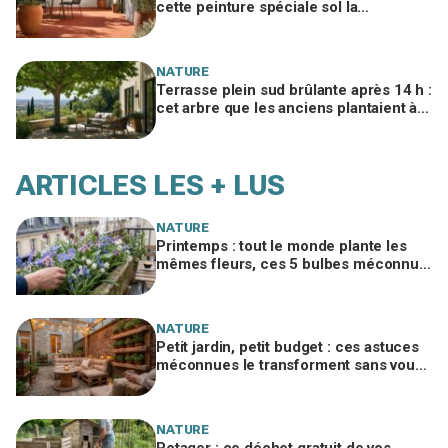
cette peinture spéciale sol la
transforme en patio du Sud en un
week-end
NATURE
Terrasse plein sud brûlante après 14 h :
cet arbre que les anciens plantaient à 3
m gardera la vôtre fraîche 40 ans
ARTICLES LES + LUS
NATURE
Printemps : tout le monde plante les
mêmes fleurs, ces 5 bulbes méconnus
à planter in extremis vont changer votre
jardin
NATURE
Petit jardin, petit budget : ces astuces
méconnues le transforment sans vous
ruiner, à condition d’éviter cette erreur
NATURE
Potager : ce déchet gratuit de vos