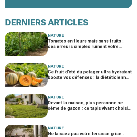
DERNIERS ARTICLES
NATURE
Tomates en fleurs mais sans fruits :
ces erreurs simples ruinent votre
récolte au potager si vous n’agissez
pas vite
NATURE
Ce fruit d’été du potager ultra hydratant
booste vos défenses : la diététicienne
vous dit quoi en faire cet été
NATURE
Devant la maison, plus personne ne
sème de gazon : ce tapis vivant choisi
par les paysagistes ne jaunit jamais
l'été
NATURE
Ne laissez pas votre terrasse grise :