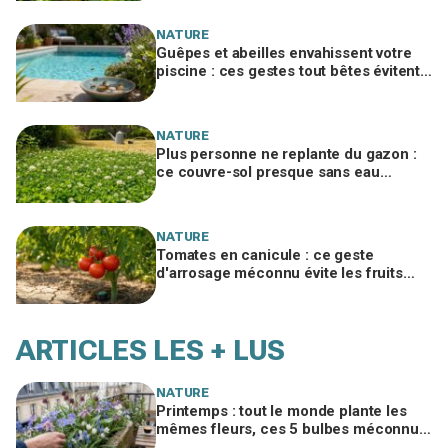
NATURE
Guêpes et abeilles envahissent votre
piscine : ces gestes tout bêtes évitent
piqûres et insecticides tout l’été
NATURE
Plus personne ne replante du gazon :
ce couvre-sol presque sans eau
supporte la canicule et envahit les
jardins
NATURE
Tomates en canicule : ce geste
d'arrosage méconnu évite les fruits
fades tout en consommant deux fois
moins d'eau
ARTICLES LES + LUS
NATURE
Printemps : tout le monde plante les
mêmes fleurs, ces 5 bulbes méconnus
à planter in extremis vont changer votre