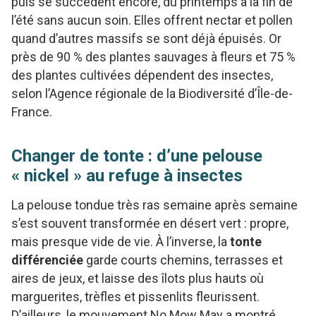
puis se succèdent encore, du printemps à la fin de
l’été sans aucun soin. Elles offrent nectar et pollen
quand d’autres massifs se sont déjà épuisés. Or
près de 90 % des plantes sauvages à fleurs et 75 %
des plantes cultivées dépendent des insectes,
selon l’Agence régionale de la Biodiversité d’Île-de-
France.
Changer de tonte : d’une pelouse
« nickel » au refuge à insectes
La pelouse tondue très ras semaine après semaine
s’est souvent transformée en désert vert : propre,
mais presque vide de vie. À l’inverse, la
tonte
différenciée
garde courts chemins, terrasses et
aires de jeux, et laisse des îlots plus hauts où
marguerites, trèfles et pissenlits fleurissent.
D’ailleurs, le mouvement No Mow May a montré