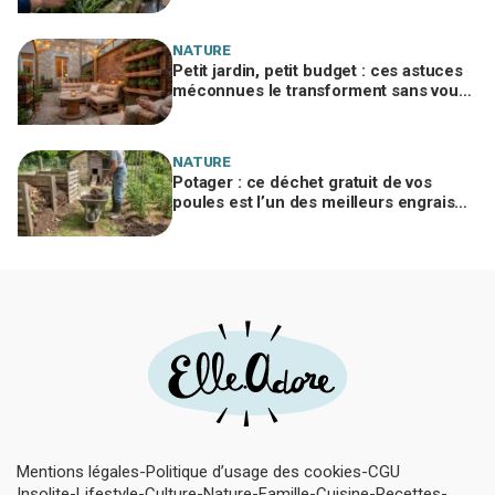
jardin
NATURE
Petit jardin, petit budget : ces astuces
méconnues le transforment sans vous
ruiner, à condition d’éviter cette erreur
NATURE
Potager : ce déchet gratuit de vos
poules est l’un des meilleurs engrais
naturels, mais mal utilisé il brûle vos
plantes
Mentions légales
Politique d’usage des cookies
CGU
Insolite
Lifestyle
Culture
Nature
Famille
Cuisine
Recettes