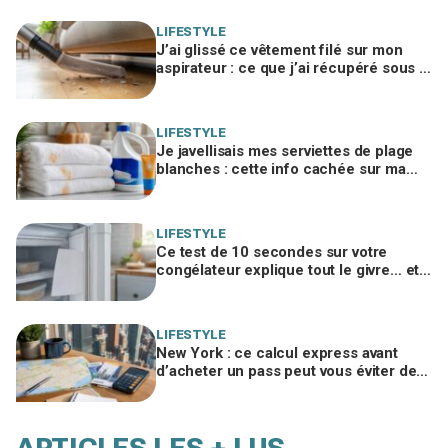
LIFESTYLE
J’ai glissé ce vêtement filé sur mon
aspirateur : ce que j’ai récupéré sous le
canapé m’a fait rougir de honte
LIFESTYLE
Je javellisais mes serviettes de plage
blanches : cette info cachée sur ma
crème solaire explique les taches
rouille
LIFESTYLE
Ce test de 10 secondes sur votre
congélateur explique tout le givre… et
ces 30 % d'électricité en trop
LIFESTYLE
New York : ce calcul express avant
d’acheter un pass peut vous éviter de
gaspiller jusqu’à 100 € en visites