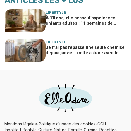
ARTICLES LES + LUS
LIFESTYLE
À 70 ans, elle cesse d’appeler ses
enfants adultes : 11 semaines de
silence et une leçon brutale sur les
familles modernes
LIFESTYLE
Je n’ai pas repassé une seule chemise
depuis janvier : cette astuce avec le
sèche-linge tient en 15 minutes
Mentions légales
Politique d’usage des cookies
CGU
Insolite
Lifestyle
Culture
Nature
Famille
Cuisine
Recettes