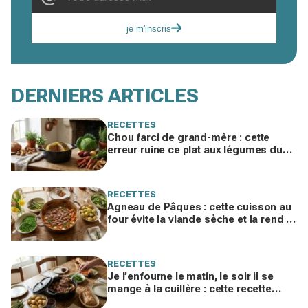
je m'inscris
DERNIERS ARTICLES
RECETTES
Chou farci de grand-mère : cette
erreur ruine ce plat aux légumes du
jardin, ne la refaites plus cet hiver
RECETTES
Agneau de Pâques : cette cuisson au
four évite la viande sèche et la rend si
fondante qu'on la mange à la cuillère
RECETTES
Je l’enfourne le matin, le soir il se
mange à la cuillère : cette recette
d’agneau de Pâques va vous obséder