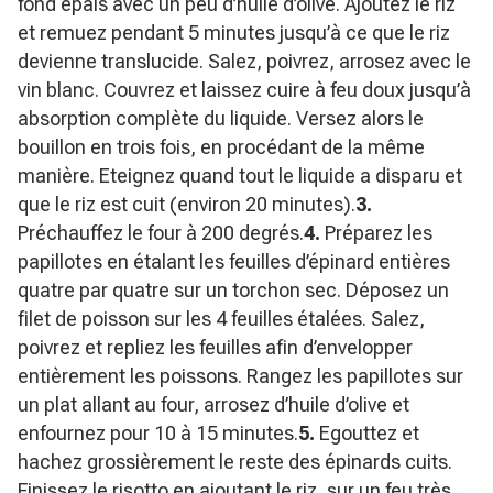
fond épais avec un peu d’huile d’olive. Ajoutez le riz
et remuez pendant 5 minutes jusqu’à ce que le riz
devienne translucide. Salez, poivrez, arrosez avec le
vin blanc. Couvrez et laissez cuire à feu doux jusqu’à
absorption complète du liquide. Versez alors le
bouillon en trois fois, en procédant de la même
manière. Eteignez quand tout le liquide a disparu et
que le riz est cuit (environ 20 minutes).
3.
Préchauffez le four à 200 degrés.
4.
Préparez les
papillotes en étalant les feuilles d’épinard entières
quatre par quatre sur un torchon sec. Déposez un
filet de poisson sur les 4 feuilles étalées. Salez,
poivrez et repliez les feuilles afin d’envelopper
entièrement les poissons. Rangez les papillotes sur
un plat allant au four, arrosez d’huile d’olive et
enfournez pour 10 à 15 minutes.
5.
Egouttez et
hachez grossièrement le reste des épinards cuits.
Finissez le risotto en ajoutant le riz, sur un feu très