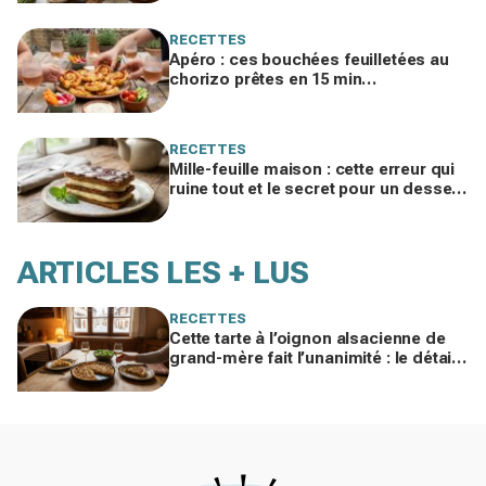
RECETTES
Apéro : ces bouchées feuilletées au
chorizo prêtes en 15 min
disparaissent dès qu’elles sortent du
four
RECETTES
Mille-feuille maison : cette erreur qui
ruine tout et le secret pour un dessert
enfin croustillant, crémeux et fondant
ARTICLES LES + LUS
RECETTES
Cette tarte à l’oignon alsacienne de
grand-mère fait l’unanimité : le détail
à ne surtout pas bâcler cet hiver