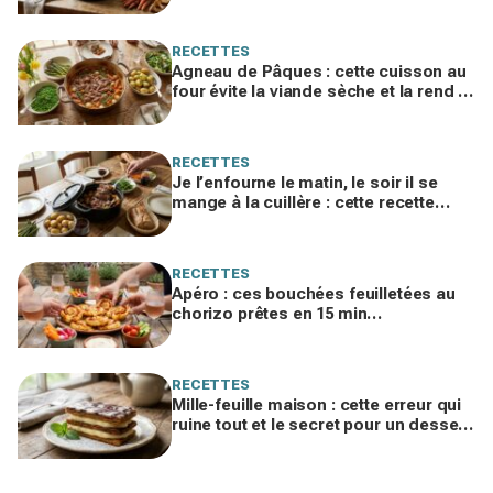
jardin, ne la refaites plus cet hiver
RECETTES
Agneau de Pâques : cette cuisson au
four évite la viande sèche et la rend si
fondante qu'on la mange à la cuillère
RECETTES
Je l’enfourne le matin, le soir il se
mange à la cuillère : cette recette
d’agneau de Pâques va vous obséder
RECETTES
Apéro : ces bouchées feuilletées au
chorizo prêtes en 15 min
disparaissent dès qu’elles sortent du
four
RECETTES
Mille-feuille maison : cette erreur qui
ruine tout et le secret pour un dessert
enfin croustillant, crémeux et fondant