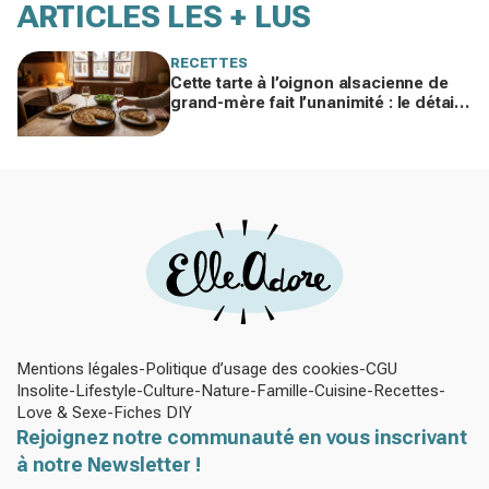
ARTICLES LES + LUS
RECETTES
Cette tarte à l’oignon alsacienne de
grand-mère fait l’unanimité : le détail
à ne surtout pas bâcler cet hiver
Mentions légales
Politique d’usage des cookies
CGU
Insolite
Lifestyle
Culture
Nature
Famille
Cuisine
Recettes
Love & Sexe
Fiches DIY
Rejoignez notre communauté en vous inscrivant
à notre Newsletter !