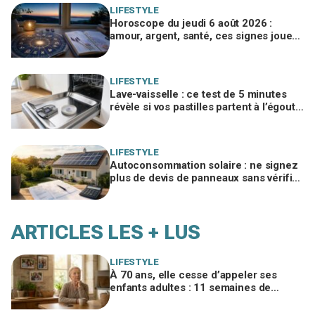
LIFESTYLE
Horoscope du jeudi 6 août 2026 :
amour, argent, santé, ces signes jouent
gros aujourd’hui sans le savoir
LIFESTYLE
Lave-vaisselle : ce test de 5 minutes
révèle si vos pastilles partent à l’égout
et font exploser la facture
LIFESTYLE
Autoconsommation solaire : ne signez
plus de devis de panneaux sans vérifier
cette erreur qui ruine vos économies
ARTICLES LES + LUS
LIFESTYLE
À 70 ans, elle cesse d’appeler ses
enfants adultes : 11 semaines de
silence et une leçon brutale sur les
familles modernes