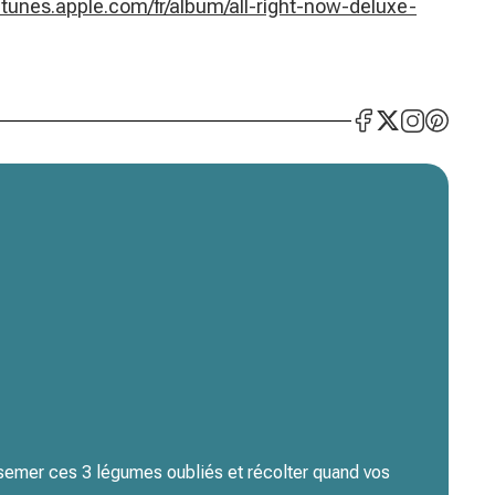
/itunes.apple.com/fr/album/all-right-now-deluxe-
 semer ces 3 légumes oubliés et récolter quand vos