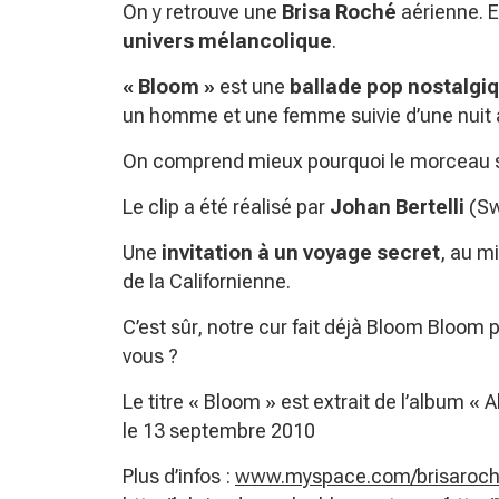
On y retrouve une
Brisa Roché
aérienne. E
univers mélancolique
.
« Bloom »
est une
ballade pop nostalgi
un homme et une femme suivie d’une nuit à v
On comprend mieux pourquoi le morceau s
Le clip a été réalisé par
Johan Bertelli
(Sw
Une
invitation à un voyage secret
, au mi
de la Californienne.
C’est sûr, notre cur fait déjà Bloom Bloom 
vous ?
Le titre « Bloom » est extrait de l’album « 
le 13 septembre 2010
Plus d’infos :
www.myspace.com/brisaroc