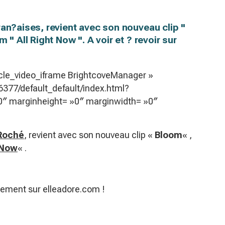
ran?aises, revient avec son nouveau clip "
 " All Right Now ". A voir et ? revoir sur
icle_video_iframe BrightcoveManager »
6377/default_default/index.html?
″ marginheight= »0″ marginwidth= »0″
 Roché
, revient avec son nouveau clip «
Bloom
« ,
 Now
« .
ulement sur elleadore.com !