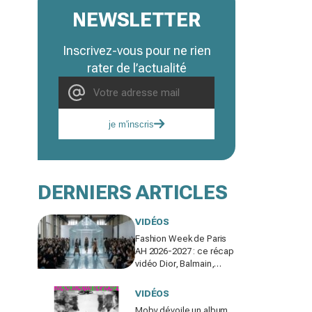
NEWSLETTER
Inscrivez-vous pour ne rien
rater de l’actualité
je m'inscris
DERNIERS ARTICLES
VIDÉOS
Fashion Week de Paris
AH 2026-2027 : ce récap
vidéo Dior, Balmain,
Gaultier que vous devez
voir gratuitement en
VIDÉOS
replay
Moby dévoile un album