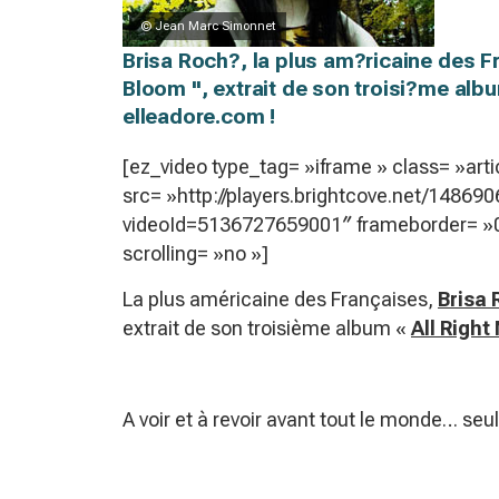
© Jean Marc Simonnet
Brisa Roch?, la plus am?ricaine des F
Bloom ", extrait de son troisi?me album
elleadore.com !
[ez_video type_tag= »iframe » class= »art
src= »http://players.brightcove.net/148690
videoId=5136727659001″ frameborder= »0
scrolling= »no »]
La plus américaine des Françaises,
Brisa
extrait de son troisième album «
All Right
A voir et à revoir avant tout le monde… se