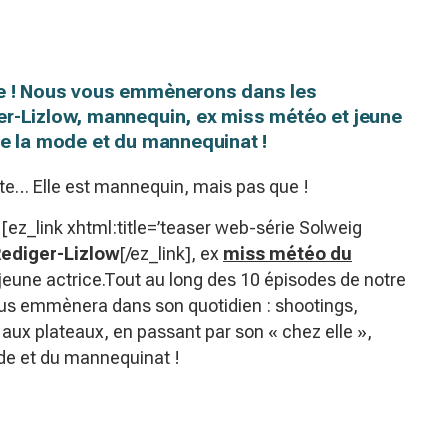
ie ! Nous vous emmènerons dans les
er-Lizlow, mannequin, ex miss météo et jeune
de la mode et du mannequinat !
llante… Elle est mannequin, mais pas que !
[ez_link xhtml:title=’teaser web-série Solweig
Rediger-Lizlow
[/ez_link], ex
miss météo du
eune actrice.Tout au long des 10 épisodes de notre
ous emmènera dans son quotidien : shootings,
aux plateaux, en passant par son « chez elle »,
ode et du mannequinat !