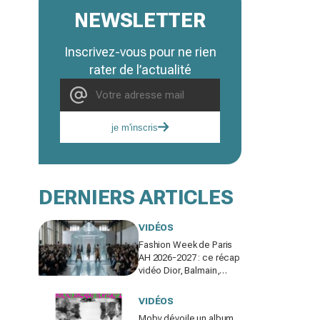
NEWSLETTER
Inscrivez-vous pour ne rien
rater de l’actualité
je m'inscris
DERNIERS ARTICLES
VIDÉOS
Fashion Week de Paris
AH 2026-2027 : ce récap
vidéo Dior, Balmain,
Gaultier que vous devez
voir gratuitement en
VIDÉOS
replay
Moby dévoile un album