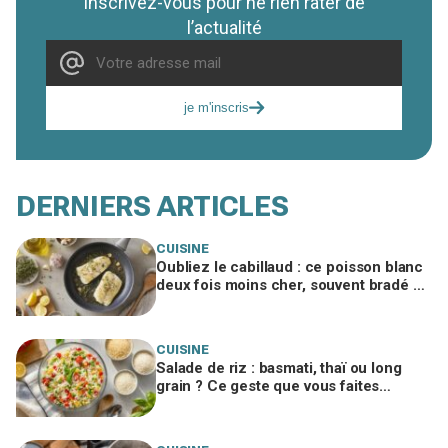
Inscrivez-vous pour ne rien rater de
l’actualité
je m'inscris
DERNIERS ARTICLES
CUISINE
Oubliez le cabillaud : ce poisson blanc
deux fois moins cher, souvent bradé en
promo, régale autant
CUISINE
Salade de riz : basmati, thaï ou long
grain ? Ce geste que vous faites
encore ruine tout, un chef me l’a
interdit