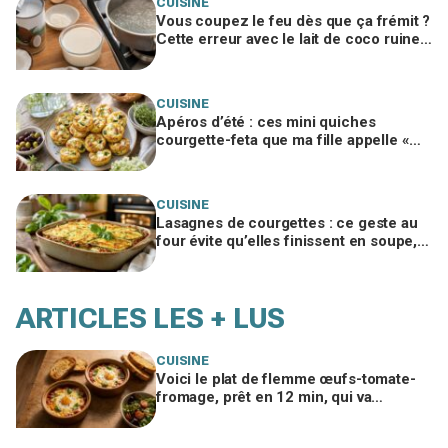
CUISINE
Vous coupez le feu dès que ça frémit ?
Cette erreur avec le lait de coco ruine
votre panna cotta végétale
CUISINE
Apéros d’été : ces mini quiches
courgette-feta que ma fille appelle «
nuages à la feta », si vous évitez ce
geste
CUISINE
Lasagnes de courgettes : ce geste au
four évite qu’elles finissent en soupe,
ma famille en redemande
ARTICLES LES + LUS
CUISINE
Voici le plat de flemme œufs-tomate-
fromage, prêt en 12 min, qui va
remplacer vos pâtes au beurre