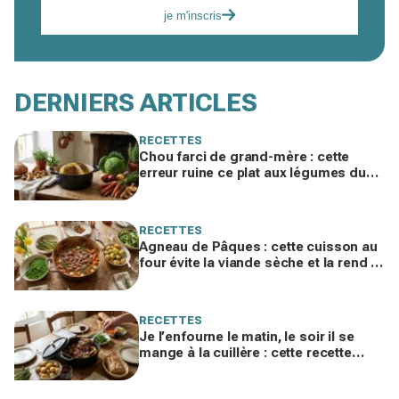
je m'inscris
DERNIERS ARTICLES
RECETTES
Chou farci de grand-mère : cette
erreur ruine ce plat aux légumes du
jardin, ne la refaites plus cet hiver
RECETTES
Agneau de Pâques : cette cuisson au
four évite la viande sèche et la rend si
fondante qu'on la mange à la cuillère
RECETTES
Je l’enfourne le matin, le soir il se
mange à la cuillère : cette recette
d’agneau de Pâques va vous obséder