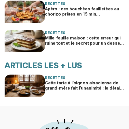
RECETTES
Apéro : ces bouchées feuilletées au
chorizo prêtes en 15 min
disparaissent dès qu’elles sortent du
four
RECETTES
Mille-feuille maison : cette erreur qui
ruine tout et le secret pour un dessert
enfin croustillant, crémeux et fondant
ARTICLES LES + LUS
RECETTES
Cette tarte à l’oignon alsacienne de
grand-mère fait l’unanimité : le détail
à ne surtout pas bâcler cet hiver