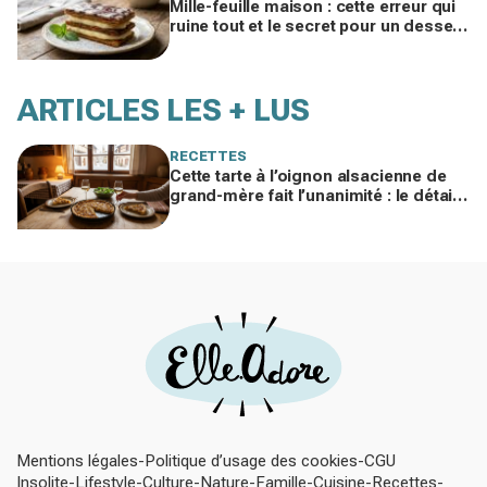
Mille-feuille maison : cette erreur qui
ruine tout et le secret pour un dessert
enfin croustillant, crémeux et fondant
ARTICLES LES + LUS
RECETTES
Cette tarte à l’oignon alsacienne de
grand-mère fait l’unanimité : le détail
à ne surtout pas bâcler cet hiver
Mentions légales
Politique d’usage des cookies
CGU
Insolite
Lifestyle
Culture
Nature
Famille
Cuisine
Recettes