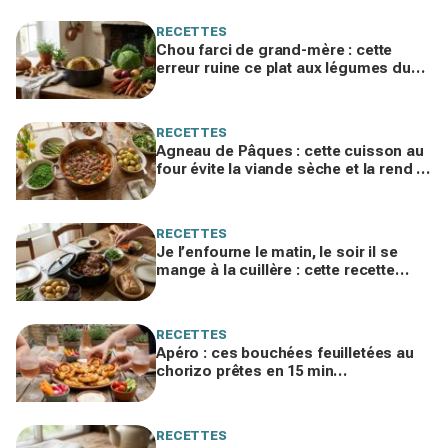
RECETTES
Chou farci de grand-mère : cette
erreur ruine ce plat aux légumes du
jardin, ne la refaites plus cet hiver
RECETTES
Agneau de Pâques : cette cuisson au
four évite la viande sèche et la rend si
fondante qu'on la mange à la cuillère
RECETTES
Je l’enfourne le matin, le soir il se
mange à la cuillère : cette recette
d’agneau de Pâques va vous obséder
RECETTES
Apéro : ces bouchées feuilletées au
chorizo prêtes en 15 min
disparaissent dès qu’elles sortent du
four
RECETTES