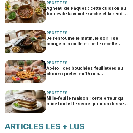
RECETTES
Agneau de Pâques : cette cuisson au
four évite la viande sèche et la rend si
fondante qu'on la mange à la cuillère
RECETTES
Je l’enfourne le matin, le soir il se
mange à la cuillère : cette recette
d’agneau de Pâques va vous obséder
RECETTES
Apéro : ces bouchées feuilletées au
chorizo prêtes en 15 min
disparaissent dès qu’elles sortent du
four
RECETTES
Mille-feuille maison : cette erreur qui
ruine tout et le secret pour un dessert
enfin croustillant, crémeux et fondant
ARTICLES LES + LUS