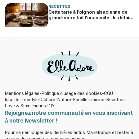
RECETTES
Cette tarte à l’oignon alsacienne de
grand-mère fait l’unanimité : le détail
à ne surtout pas bâcler cet hiver
Mentions légales
Politique d’usage des cookies
CGU
Insolite
Lifestyle
Culture
Nature
Famille
Cuisine
Recettes
Love & Sexe
Fiches DIY
Rejoignez notre communauté en vous inscrivant
à notre Newsletter !
Pour ne rien louper des dernières actus Mariefrance et rester à
la page des dernières tendances jeunes.