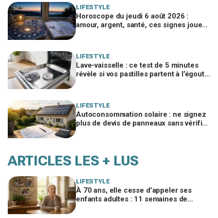
LIFESTYLE
Horoscope du jeudi 6 août 2026 :
amour, argent, santé, ces signes jouent
gros aujourd’hui sans le savoir
LIFESTYLE
Lave-vaisselle : ce test de 5 minutes
révèle si vos pastilles partent à l’égout
et font exploser la facture
LIFESTYLE
Autoconsommation solaire : ne signez
plus de devis de panneaux sans vérifier
cette erreur qui ruine vos économies
ARTICLES LES + LUS
LIFESTYLE
À 70 ans, elle cesse d’appeler ses
enfants adultes : 11 semaines de
silence et une leçon brutale sur les
familles modernes