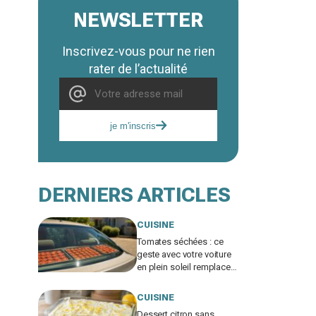
NEWSLETTER
Inscrivez-vous pour ne rien
rater de l’actualité
je m'inscris
DERNIERS ARTICLES
CUISINE
Tomates séchées : ce
geste avec votre voiture
en plein soleil remplace
un déshydrateur, sauf si
vous faites cette erreur
CUISINE
Dessert citron sans