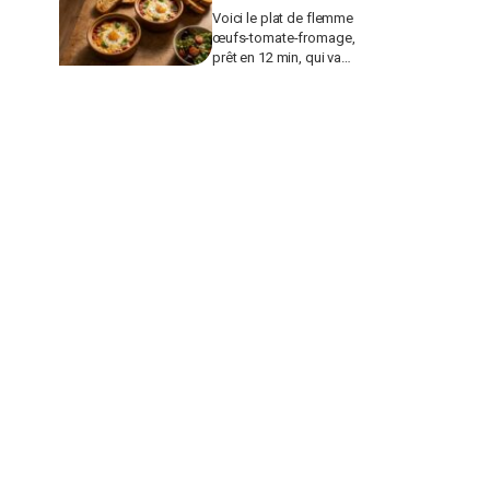
Voici le plat de flemme
œufs-tomate-fromage,
prêt en 12 min, qui va
remplacer vos pâtes au
beurre