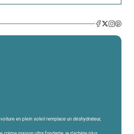
oiture en plein soleil remplace un déshydrateur,
e crème maison ultra fondante, je n’achète plus