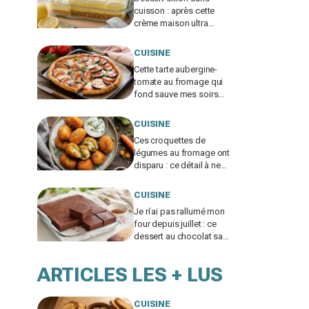
cuisson : après cette
crème maison ultra
fondante, je n’achète
plus jamais de pudding
CUISINE
en sachet
Cette tarte aubergine-
tomate au fromage qui
fond sauve mes soirs
sans idée (si vous évitez
ce geste qui la ruine)
CUISINE
Ces croquettes de
légumes au fromage ont
disparu : ce détail à ne
surtout pas zapper pour
éviter celles gorgées
CUISINE
d’huile
Je n’ai pas rallumé mon
four depuis juillet : ce
dessert au chocolat sans
cuisson a sauvé tous
mes desserts d’été
ARTICLES LES + LUS
CUISINE