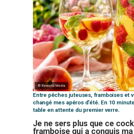
© Reworld Media
Entre pêches juteuses, framboises et v
changé mes apéros d’été. En 10 minutes
table en attente du premier verre.
Je ne sers plus que ce cockt
framboise qui a conquis ma 