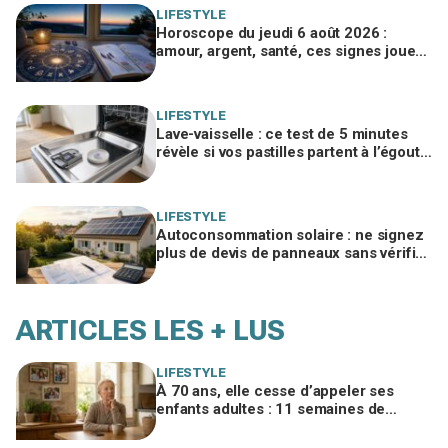
LIFESTYLE
Horoscope du jeudi 6 août 2026 :
amour, argent, santé, ces signes jouent
gros aujourd’hui sans le savoir
LIFESTYLE
Lave-vaisselle : ce test de 5 minutes
révèle si vos pastilles partent à l’égout
et font exploser la facture
LIFESTYLE
Autoconsommation solaire : ne signez
plus de devis de panneaux sans vérifier
cette erreur qui ruine vos économies
ARTICLES LES + LUS
LIFESTYLE
À 70 ans, elle cesse d’appeler ses
enfants adultes : 11 semaines de
silence et une leçon brutale sur les
familles modernes