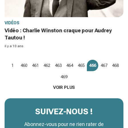
VIDÉOS
Vidéo : Charlie Winston craque pour Audrey
Tautou !
il y a 10 ans
1
460
461
462
463
464
465
466
467
468
469
VOIR PLUS
SUIVEZ-NOUS !
Abonnez-vous pour ne rien rater de