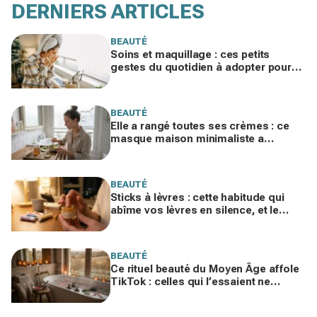
DERNIERS ARTICLES
BEAUTÉ
Soins et maquillage : ces petits
gestes du quotidien à adopter pour
optimiser son budget beauté
BEAUTÉ
Elle a rangé toutes ses crèmes : ce
masque maison minimaliste a
transformé son visage en quelques
semaines
BEAUTÉ
Sticks à lèvres : cette habitude qui
abîme vos lèvres en silence, et le
baume naturel qui les répare en une
nuit
BEAUTÉ
Ce rituel beauté du Moyen Âge affole
TikTok : celles qui l’essaient ne
reconnaissent plus leur peau