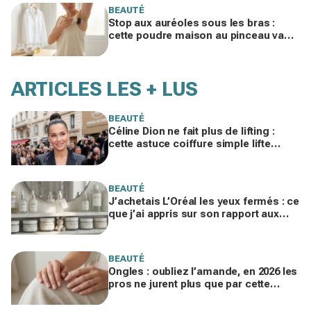
BEAUTÉ
Stop aux auréoles sous les bras :
cette poudre maison au pinceau va
vous faire oublier vos déos
classiques
ARTICLES LES + LUS
BEAUTÉ
Céline Dion ne fait plus de lifting :
cette astuce coiffure simple lifte
vraiment le visage après 50 ans, sans
chirurgie
BEAUTÉ
J’achetais L’Oréal les yeux fermés : ce
que j’ai appris sur son rapport aux
animaux fait froid dans le dos
BEAUTÉ
Ongles : oubliez l’amande, en 2026 les
pros ne jurent plus que par cette
nouvelle forme ultra nette