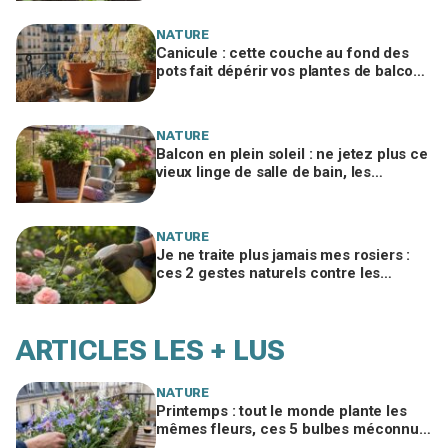
NATURE
Canicule : cette couche au fond des
pots fait dépérir vos plantes de balcon,
les pépiniéristes n’en peuvent plus
NATURE
Balcon en plein soleil : ne jetez plus ce
vieux linge de salle de bain, les
fleuristes l’utilisent pour sauver vos
pots
NATURE
Je ne traite plus jamais mes rosiers :
ces 2 gestes naturels contre les
pucerons que tout le monde devrait
connaître
ARTICLES LES + LUS
NATURE
Printemps : tout le monde plante les
mêmes fleurs, ces 5 bulbes méconnus
à planter in extremis vont changer votre