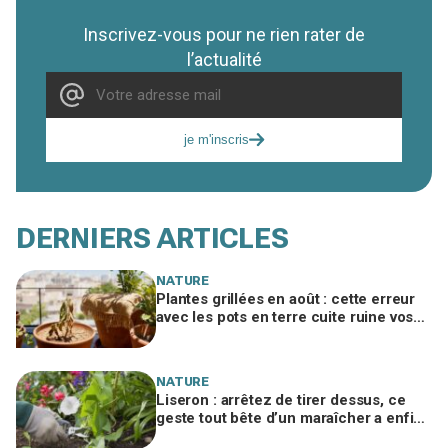
Inscrivez-vous pour ne rien rater de
l’actualité
je m'inscris
DERNIERS ARTICLES
NATURE
Plantes grillées en août : cette erreur
avec les pots en terre cuite ruine vos
racines sans que vous le voyiez
NATURE
Liseron : arrêtez de tirer dessus, ce
geste tout bête d’un maraîcher a enfin
libéré mes massifs étouffés