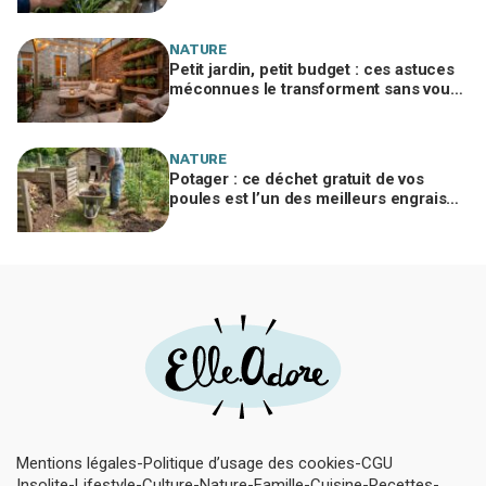
jardin
NATURE
Petit jardin, petit budget : ces astuces
méconnues le transforment sans vous
ruiner, à condition d’éviter cette erreur
NATURE
Potager : ce déchet gratuit de vos
poules est l’un des meilleurs engrais
naturels, mais mal utilisé il brûle vos
plantes
Mentions légales
Politique d’usage des cookies
CGU
Insolite
Lifestyle
Culture
Nature
Famille
Cuisine
Recettes