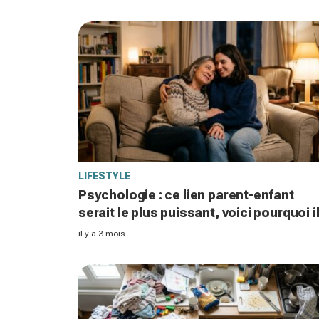
LIFESTYLE
Psychologie : ce lien parent-enfant
serait le plus puissant, voici pourquoi i
ne réclame rien en retour
il y a 3 mois