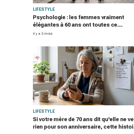
LIFESTYLE
Psychologie : les femmes vraiment
élégantes à 60 ans ont toutes ce
tournant radical dans leur vie
il y a 3 mois
LIFESTYLE
Si votre mère de 70 ans dit qu'elle ne ve
rien pour son anniversaire, cette histoi