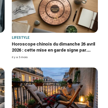
LIFESTYLE
Horoscope chinois du dimanche 26 avril
2026 : cette mise en garde signe par
signe pourrait tout changer pour vous
il y a 3 mois