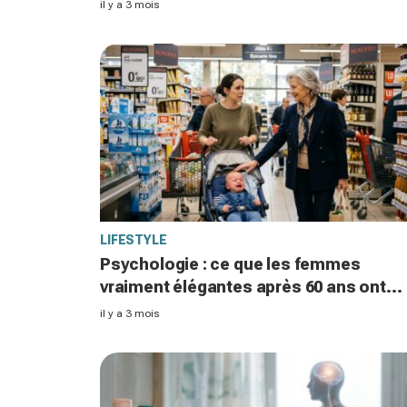
révèle ce qui se joue vraiment
il y a 3 mois
LIFESTYLE
Psychologie : ce que les femmes
vraiment élégantes après 60 ans ont
compris et que la plupart n'apprendron
il y a 3 mois
jamais