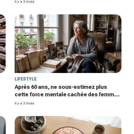
sauve sans Javel
il y a 3 mois
LIFESTYLE
Après 60 ans, ne sous-estimez plus
cette force mentale cachée des femmes
t
que la psychologie révèle enfin
il y a 3 mois