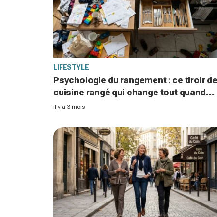
LIFESTYLE
Psychologie du rangement : ce tiroir d
cuisine rangé qui change tout quand
votre maison est vraiment en bazar
il y a 3 mois