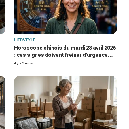
LIFESTYLE
e
Horoscope chinois du mardi 28 avril 2026
: ces signes doivent freiner d’urgence
quand d’autres touchent le jackpot
il y a 3 mois