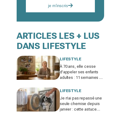
je m'inscris
ARTICLES LES + LUS
DANS LIFESTYLE
LIFESTYLE
À 70 ans, elle cesse
d’appeler ses enfants
adultes : 11 semaines de
silence et une leçon
brutale sur les familles
LIFESTYLE
modernes
Je n’ai pas repassé une
seule chemise depuis
janvier : cette astuce
avec le sèche-linge
tient en 15 minutes