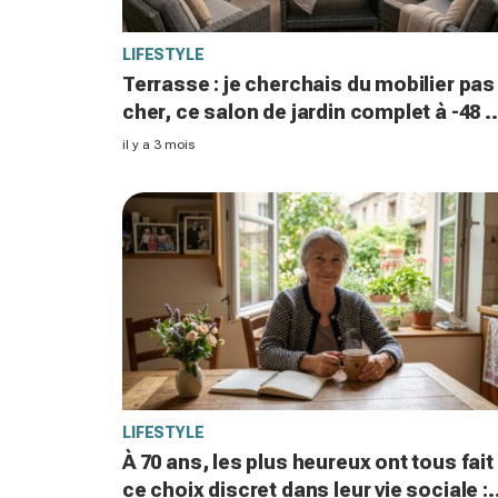
LIFESTYLE
Terrasse : je cherchais du mobilier pas
cher, ce salon de jardin complet à -48 
sur ManoMano a tout changé
il y a 3 mois
LIFESTYLE
À 70 ans, les plus heureux ont tous fait
ce choix discret dans leur vie sociale :