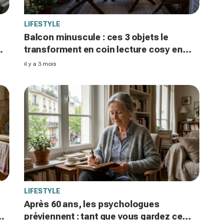
LIFESTYLE
Balcon minuscule : ces 3 objets le
%
transforment en coin lecture cosy en
une après-midi, prêt pour l’été
il y a 3 mois
LIFESTYLE
Après 60 ans, les psychologues
préviennent : tant que vous gardez ce