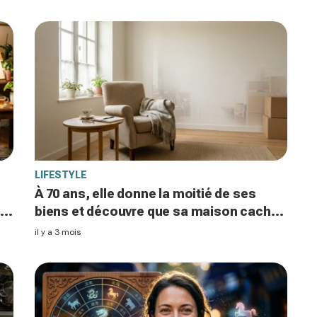
LIFESTYLE
À 70 ans, elle donne la moitié de ses
l
biens et découvre que sa maison cache
une vérité brutale
il y a 3 mois