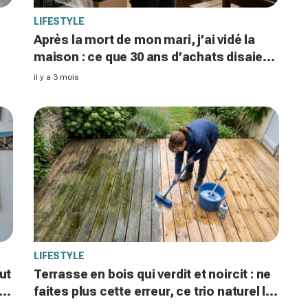
LIFESTYLE
Après la mort de mon mari, j’ai vidé la
maison : ce que 30 ans d’achats disaient
sur notre couple m’a terrifiée
il y a 3 mois
LIFESTYLE
ut
Terrasse en bois qui verdit et noircit : ne
re
faites plus cette erreur, ce trio naturel la