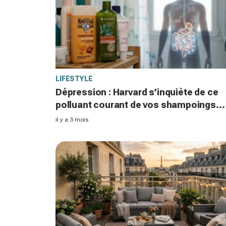
LIFESTYLE
Dépression : Harvard s’inquiète de ce
polluant courant de vos shampoings
activé par certaines bactéries
il y a 3 mois
intestinales