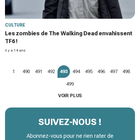
CULTURE
Les zombies de The Walking Dead envahissent
TF6 !
il y a 14 ans
1
490
491
492
493
494
495
496
497
498
499
VOIR PLUS
SUIVEZ-NOUS !
Abonnez-vous pour ne rien rater de