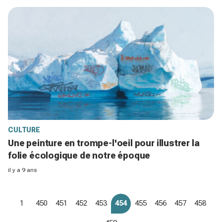
CULTURE
Une peinture en trompe-l'oeil pour illustrer la
folie écologique de notre époque
il y a 9 ans
1
450
451
452
453
454
455
456
457
458