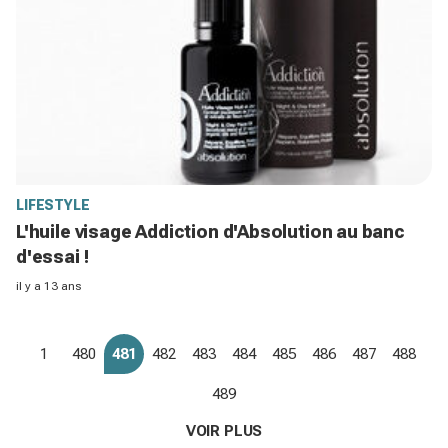
LIFESTYLE
L'huile visage Addiction d'Absolution au banc
d'essai !
il y a 13 ans
1
480
481
482
483
484
485
486
487
488
489
VOIR PLUS