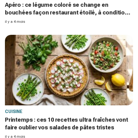
Apéro : ce légume coloré se change en
bouchées façon restaurant étoilé, à condition
d’éviter cette erreur fatale
il y a 4 mois
CUISINE
Printemps : ces 10 recettes ultra fraîches vont
faire oublier vos salades de pâtes tristes
il y a 4 mois