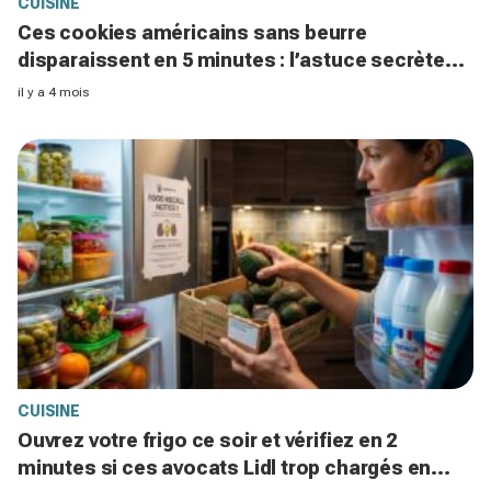
CUISINE
Ces cookies américains sans beurre
disparaissent en 5 minutes : l’astuce secrète
pour un cœur ultra-fondant au goûter
il y a 4 mois
CUISINE
Ouvrez votre frigo ce soir et vérifiez en 2
minutes si ces avocats Lidl trop chargés en