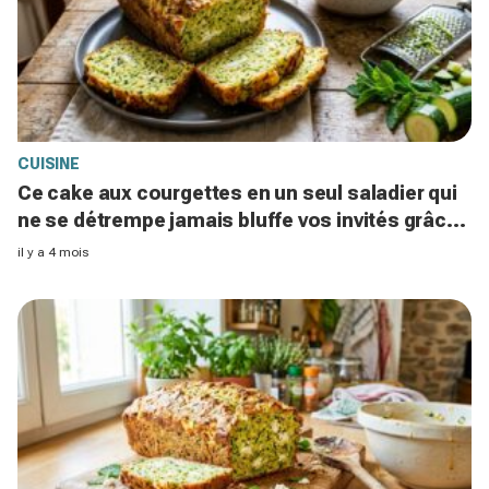
CUISINE
Ce cake aux courgettes en un seul saladier qui
ne se détrempe jamais bluffe vos invités grâce
à cet ingrédient secret
il y a 4 mois