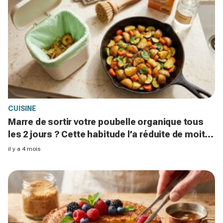
CUISINE
Marre de sortir votre poubelle organique tous
les 2 jours ? Cette habitude l’a réduite de moitié
et fait fuir les odeurs
il y a 4 mois