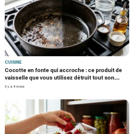
CUISINE
Cocotte en fonte qui accroche : ce produit de
vaisselle que vous utilisez détruit tout son
pouvoir antiadhésif
il y a 4 mois