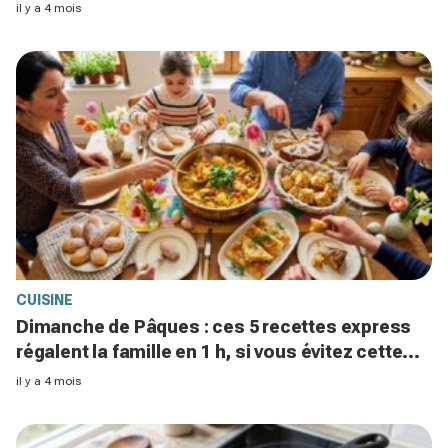
plomb s'y cachent
il y a 4 mois
CUISINE
Dimanche de Pâques : ces 5 recettes express
régalent la famille en 1 h, si vous évitez cette
erreur en cuisine
il y a 4 mois