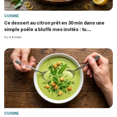
CUISINE
Ce dessert au citron prêt en 30 min dans une
simple poêle a bluffé mes invités : tu
n'allumeras plus jamais ton four
il y a 4 mois
CUISINE