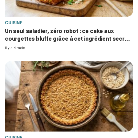
CUISINE
Un seul saladier, zéro robot : ce cake aux
courgettes bluffe grâce à cet ingrédient secret
à tester d’urgence chez vous
il y a 4 mois
CUISINE