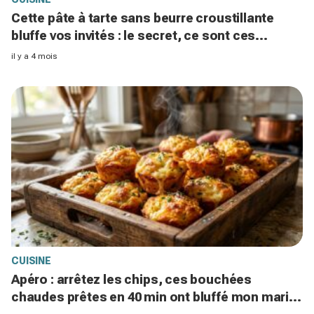
Cette pâte à tarte sans beurre croustillante
bluffe vos invités : le secret, ce sont ces
céréales du petit-déjeuner
il y a 4 mois
CUISINE
Apéro : arrêtez les chips, ces bouchées
chaudes prêtes en 40 min ont bluffé mon mari