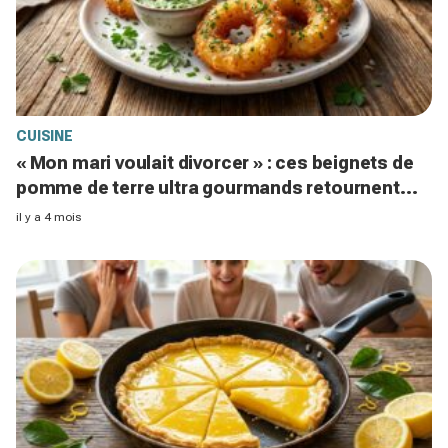
CUISINE
« Mon mari voulait divorcer » : ces beignets de
pomme de terre ultra gourmands retournent
l’apéro
il y a 4 mois