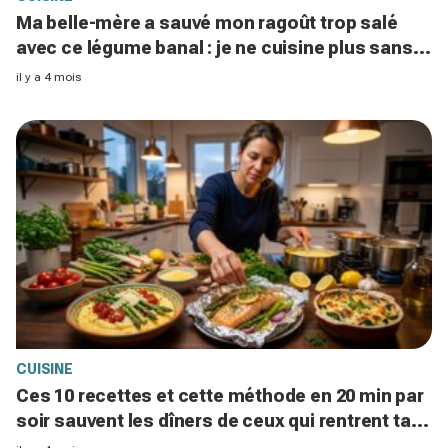
Ma belle-mère a sauvé mon ragoût trop salé
avec ce légume banal : je ne cuisine plus sans
cette astuce
il y a 4 mois
CUISINE
Ces 10 recettes et cette méthode en 20 min par
soir sauvent les dîners de ceux qui rentrent tard
toute la semaine