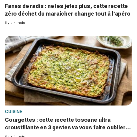
Fanes de radis : ne les jetez plus, cette recette
zéro déchet du maraîcher change tout à l’apéro
il y a 4 mois
CUISINE
Courgettes : cette recette toscane ultra
croustillante en 3 gestes va vous faire oublier
toutes les autres
il y a 4 mois