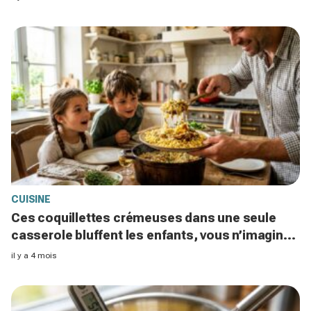
CUISINE
Ces coquillettes crémeuses dans une seule
casserole bluffent les enfants, vous n’imaginez
pas comment c’est fait
il y a 4 mois