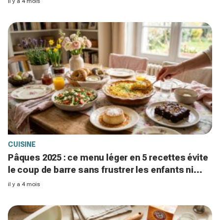
il y a 4 mois
CUISINE
Pâques 2025 : ce menu léger en 5 recettes évite
le coup de barre sans frustrer les enfants ni
ruiner votre week-end
il y a 4 mois