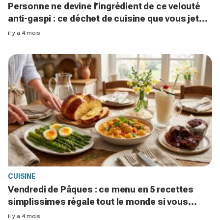
Personne ne devine l’ingrédient de ce velouté
anti-gaspi : ce déchet de cuisine que vous jetez
tous les jours
il y a 4 mois
CUISINE
Vendredi de Pâques : ce menu en 5 recettes
simplissimes régale tout le monde si vous
évitez ce faux pas
il y a 4 mois