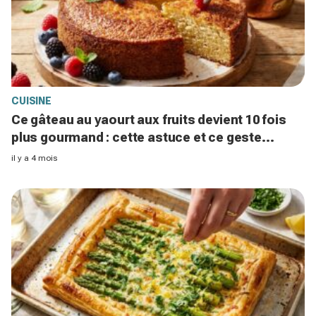
CUISINE
Ce gâteau au yaourt aux fruits devient 10 fois
plus gourmand : cette astuce et ce geste
interdit changent tout
il y a 4 mois