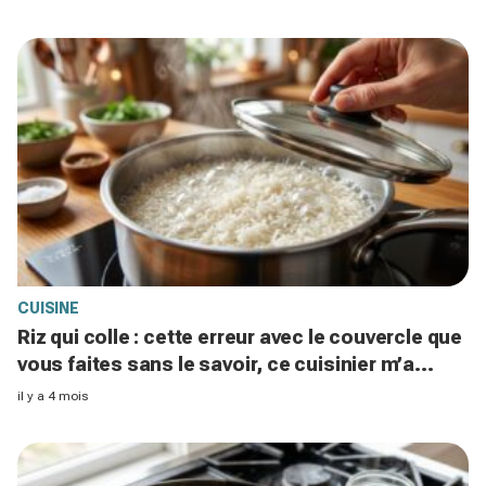
CUISINE
Riz qui colle : cette erreur avec le couvercle que
vous faites sans le savoir, ce cuisinier m’a
appris le bon moment
il y a 4 mois