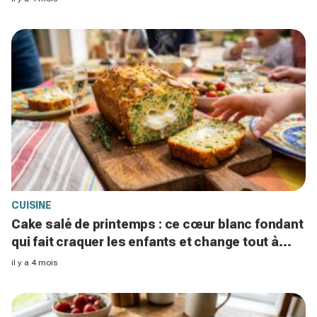
CUISINE
Cake salé de printemps : ce cœur blanc fondant
qui fait craquer les enfants et change tout à
l’apéro, à tester vite
il y a 4 mois