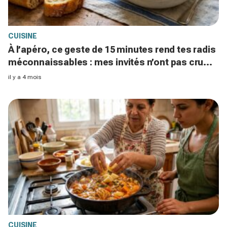
CUISINE
À l’apéro, ce geste de 15 minutes rend tes radis
méconnaissables : mes invités n’ont pas cru
que c’étaient les mêmes
il y a 4 mois
CUISINE