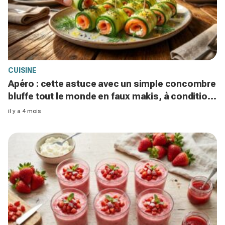
CUISINE
Apéro : cette astuce avec un simple concombre
bluffe tout le monde en faux makis, à condition
d’éviter cette erreur
il y a 4 mois