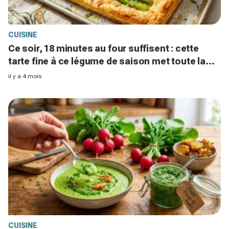
CUISINE
Ce soir, 18 minutes au four suffisent : cette
tarte fine à ce légume de saison met toute la
table d’accord
il y a 4 mois
CUISINE