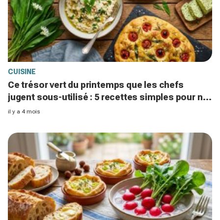
CUISINE
Ce trésor vert du printemps que les chefs
jugent sous-utilisé : 5 recettes simples pour ne
plus passer à côté
il y a 4 mois