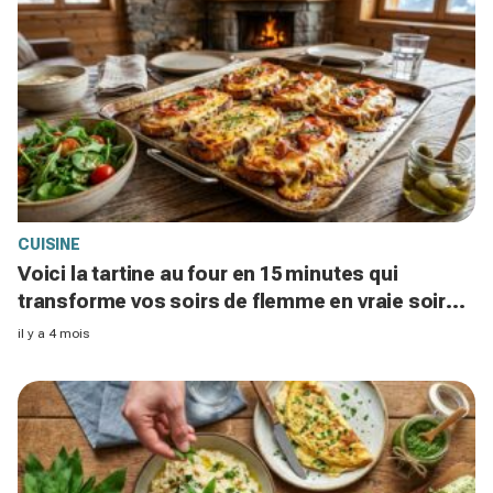
CUISINE
Voici la tartine au four en 15 minutes qui
transforme vos soirs de flemme en vraie soirée
raclette de chalet
il y a 4 mois