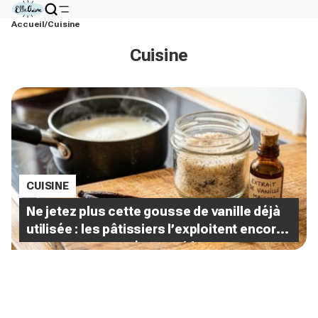
Accueil
Cuisine
Cuisine
CUISINE
Ne jetez plus cette gousse de vanille déjà
utilisée : les pâtissiers l’exploitent encore
pour 4 recettes très rentables