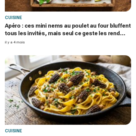
CUISINE
Apéro : ces mini nems au poulet au four bluffent
tous les invités, mais seul ce geste les rend
vraiment croustillants
il y a 4 mois
CUISINE