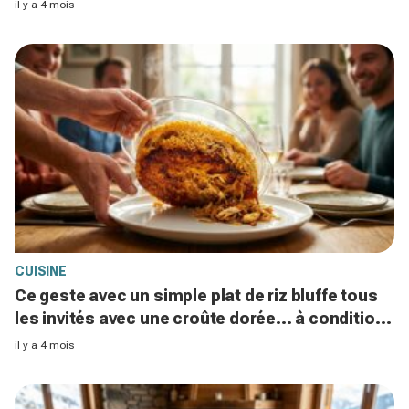
comme jamais
il y a 4 mois
CUISINE
Ce geste avec un simple plat de riz bluffe tous
les invités avec une croûte dorée... à condition
d’éviter cette erreur
il y a 4 mois