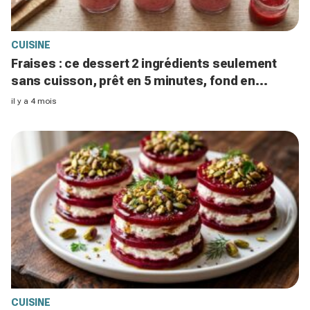
CUISINE
Fraises : ce dessert 2 ingrédients seulement
sans cuisson, prêt en 5 minutes, fond en
bouche si vous évitez ce geste fatal
il y a 4 mois
CUISINE